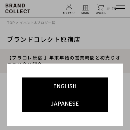
JP
EN
TOP
>
イベント&ブログ一覧
ブランドコレクト原宿店
【ブラコレ原宿 】年末年始の営業時間と初売りオ
ススメ商品紹介
2024.12.28
ENGLISH
#原宿
#SALE
#セール
#原宿 ストリート
JAPANESE
#原宿 ラグジュアリー