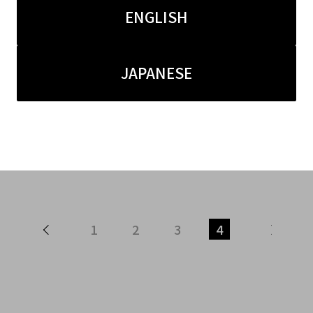
ENGLISH
JAPANESE
5.14
2023.04.25
のコラボ!!! 買取キャン
【ブラコレ原宿店】買取3
象ブランドの「BALENC
対象ブランド。買取強化中
」とadidasのコラボスニー
CIからadidasとのコラ
ご紹介！
ムをご紹介。
1
2
3
4