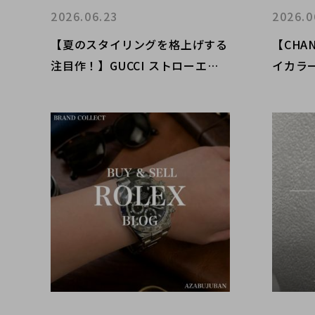
2026.06.23
2026.0
【夏のスタイリングを格上げする
【CHA
注目作！】GUCCI ストローエフ
イカラ
ェクトトートバッグが魅せるリゾ
マーク
ートラグジュアリー！ブランドコ
レクト原宿竹下通り店のオススメ
アイテムをご紹介！｜原宿エリア
でブランド買取も受付中