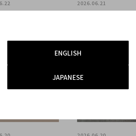
6.22
2026.06.21
OME HEARTS買取強化
【Christian Dior トロ
イニークロスファットやペ
ドルバッグ入荷】原宿竹
チェーンなど人気クロスモ
ディオールのバッグをお
を渋谷・原宿・表参道エリ
ブランドコレクト原宿竹
価買取
へ
ENGLISH
JAPANESE
6.20
2026.06.20