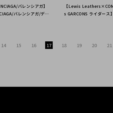
ENCIAGA/バレンシアガ】
【Lewis Leathers×CO
NCIAGA/バレンシアガ/デ
s GARCONS ライダース】
イオアーバーサイズＴシャ
NING FOREVER入荷！
入も買取もブランドコレク
通り店でブルーレザーを
十番店にお任せください！
14
15
16
17
18
19
20
21