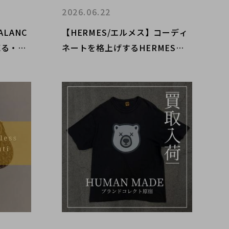
2026.06.22
LANC
【HERMES/エルメス】コーディ
売る・買
ネートを格上げするHERMESア
上野御徒
クセサリー。新入荷アイテムをご
hew／ロ
紹介します！
ll Lu
ax-Free