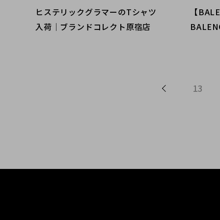
ヒステリックグラマーのTシャツ
【BAL
入荷｜ブランドコレクト原宿店
BALE
ストロ
ツ｜購
ト麻布
13