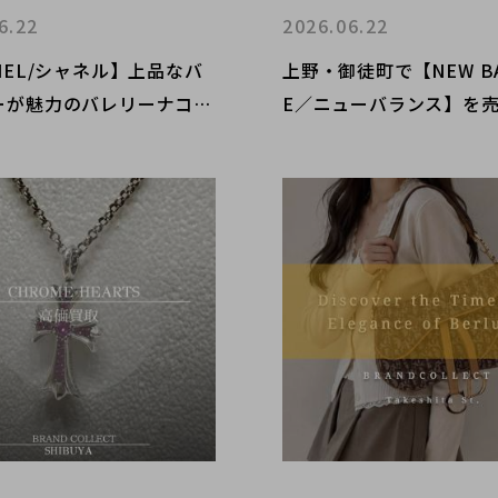
6.22
2026.06.22
NEL/シャネル】上品なバ
上野・御徒町で【NEW BA
ーが魅力のバレリーナココ
E／ニューバランス】を
ロゴパンプスをご紹介
うならブランドコレクト
町店｜990V6 Raw Cas
ー カシュー入荷｜Buy & Se
xury in Ueno Tokyo｜T
Available