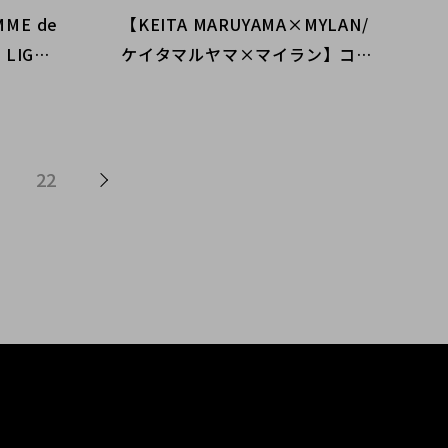
MME de
【KEITA MARUYAMA×MYLAN/
LIGHT
ケイタマルヤマ×マイラン】コラ
原宿竹下
ボシャツドレスご紹介｜ブランド
チェック
コレクト表参道1号店
22