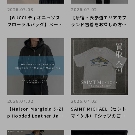
2026.07.03
2026.07.02
【GUCCI ディオニュソス
【原宿・表参道エリアでブ
フローラルバッグ】ベージ
ランド古着をお探しの方
ュ×グリーンのGGスプリ
へ】Saint Laurent Pari
ームチェーンショルダー新
sエディ期テーラードジャ
入荷｜原宿・表参道エリア
ケット新入荷と買取のご案
のブランドコレクト原宿竹
内｜ブランドコレクト原宿
下通り店
竹下通り店
2026.07.02
2026.07.02
【Maison Margiela 5-Zi
SAINT MICHAEL（セント
p Hooded Leather Jac
マイケル）Tシャツのご紹
ket】原宿・表参道エリア
介｜ブランドコレクト原宿
でマルジェラのレザージャ
店