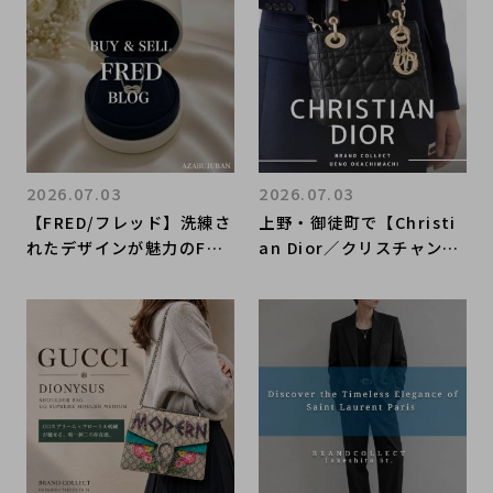
コレクト渋谷店
2026.07.03
2026.07.03
【FRED/フレッド】洗練さ
上野・御徒町で【Christi
れたデザインが魅力のFRE
an Dior／クリスチャンデ
D｜購入も買取もブランド
ィオール】を売る・買うな
コレクト麻布十番店にお任
らブランドコレクト上野御
せください！
徒町店｜Lady Dior Bag
／レディ ディオール バッ
グ入荷｜Buy & Sell Luxu
ry in Ueno Tokyo｜Tax
-Free Available