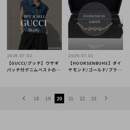
ケットを買うなら売るなら
ブランドコレクト原宿竹下
通り店
2026.07.02
2026.07.02
【GUCCI/グッチ】ウサギ
【HOORSENBUHS】ダイ
パッチ付デニムベストのご
ヤモンド/ゴールド/ブラン
紹介♪♪｜購入も買取もブ
ドジュエリーの高価買取ポ
ランドコレクト麻布十番店
イントとブランドコレクト
にお任せください！
渋谷店の査定強化について
18
19
20
21
22
23