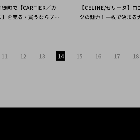
徒町で【CARTIER／カ
【CELINE/セリーヌ】ロ
エ】を売る・買うならブラ
ツの魅力！一枚で決まる
レクト上野御徒町店｜Lov
番アイテム！購入も買取
elet SM Full Diamond／
ドコレクト麻布十番店に
レスSM フルダイヤ入荷｜
ださい！
ell Luxury in Ueno Tok
11
12
13
14
15
16
17
18
-Free Available