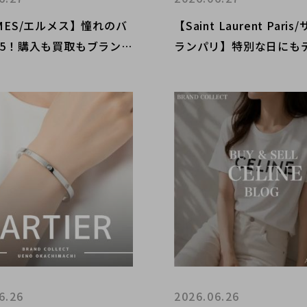
MES/エルメス】憧れのバ
【Saint Laurent Pari
35！購入も買取もブランド
ランパリ】特別な日にも
ト麻布十番店にお任せくだ
にも！SAINT LAUREN
ミースモール バッグをご
ます！
6.26
2026.06.26