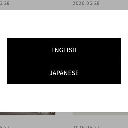
6.28
2026.06.28
レ広尾/新入荷】CHANE
【ブラコレ広尾／新入荷】
ラッセ ミニバックパック
ヴィンテージアルハンブラ
実用性を両立したブラック
ニキスブレスレット で手
ク
りを
ENGLISH
JAPANESE
6.27
2026.06.27