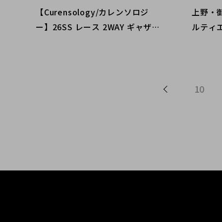
【Curensology/カレンソロジ
上野・御
ー】26SS レース 2WAY ギャザー
ルティ
ブラウスをご紹介
ンドコ
e Brac
ラブブ
Buy & S
10
yo｜Tax