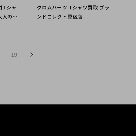
ゴTシャ
クロムハーツ Tシャツ買取 ブラ
大人の定
ンドコレクト原宿店
もブラン
お任せく
19