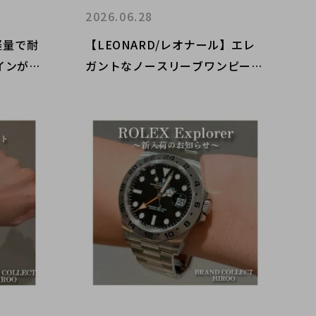
2026.06.28
軽量で耐
【LEONARD/レオナール】エレ
インが魅
ガントなノースリーブワンピース
PM｜購
をご紹介
クト麻布
！