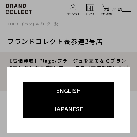
JP
EN
TOP
>
イベント&ブログ一覧
ブランドコレクト表参道2号店
【高価買取】Plage/プラージュを売るならブラン
ドコレクト表参道2号店へ！冬モノ高価買取は今が
チャンス！レディースアパレルはぜひ当店へご相
談ください！
ENGLISH
2025.11.05
JAPANESE
#プラージュ
#表参道2号店
#買取
#表参道2号店 セレクト
#高価買取