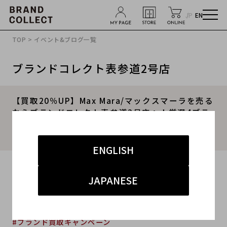
JP
EN
TOP
>
イベント&ブログ一覧
ブランドコレクト表参道2号店
【買取20％UP】Max Mara/マックスマーラを売る
ならブランドコレクト表参道2号店へ！厳選4ブラ
ンドNEWキャンペーンスタート！高価買取は今が
最大のチャンス！
ENGLISH
2025.10.31
JAPANESE
#マックスマーラ
#表参道2号店
#買取
#表参道2号店 インポート
#ブランド買取キャンペーン