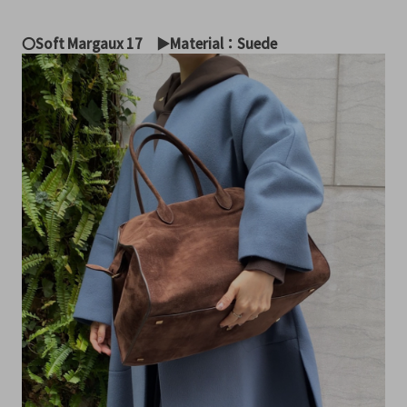
〇Soft Margaux 17　▶︎Material：Suede