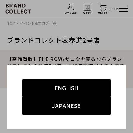
JP
EN
TOP
>
イベント&ブログ一覧
ブランドコレクト表参道2号店
【高価買取】THE ROW/ザロウを売るならブラン
ドコレクト表参道2号店へ！通年買取強化中！ご不
要なお洋服やバッグ、まとめてお持ち込みくださ
い！
ENGLISH
2025.11.12
JAPANESE
#ザロウ
#表参道2号店
#買取
#表参道2号店 インポート
#高価買取