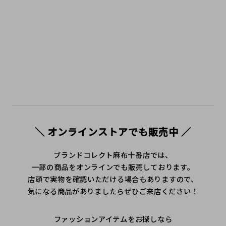
ンド紹介 #ハイブランドブログ #購入レビュー #人気ブラン
ド #トレンドアイテム #麻布十番 #広尾 #港区 #白金 #六本
木 #三田 #中古 #secondhandshop #ニ手 #二手名牌
＼ オンラインストアでも販売中 ／
ブランドコレクト麻布十番店では、
一部の商品をオンラインでも販売しております。
店頭で実物を確認いただける場合もありますので、
気になる商品がありましたらぜひご来店ください！
ファッションアイテムをお探しなら