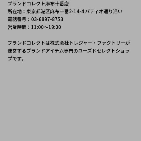
ブランドコレクト麻布十番店
所在地：東京都港区麻布十番2-14-4 パティオ通り沿い
電話番号：03-6897-8753
営業時間：11:00～19:00
ブランドコレクトは株式会社トレジャー・ファクトリーが
運営するブランドアイテム専門のユーズドセレクトショッ
プです。
 #シャネル #シャネルバッグ #シャネルコーデ #エルメス #
エルメス好き #エルメスのある暮らし #ルイヴィトン #ルイ
ヴィトン新作 #ルイヴィトン購入品 #ディオール #ディオー
ルファッション #ディオール好きな人と繋がりたい #グッチ 
#グッチコーデ #グッチ購入品 #ハイブランド #ラグジュア
リーファッション #ブランド好き #大人コーデ #ご褒美アイ
テム #憧れブランド #免税ショッピング #日本で買えるブラ
ンド #TokyoLuxuryShopping #JapanLuxuryStyle #ブラ