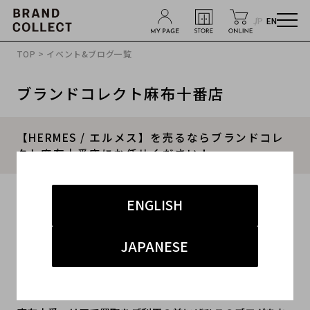
JP
EN
TOP
>
イベント&ブログ一覧
ブランドコレクト麻布十番店
【HERMES / エルメス】を売るならブランドコレ
クト麻布十番店にお任せください！
2025.12.09
ENGLISH
#HERMES
#エルメス
#麻布十番 買取
JAPANESE
#麻布十番 バッグ
#バーキン