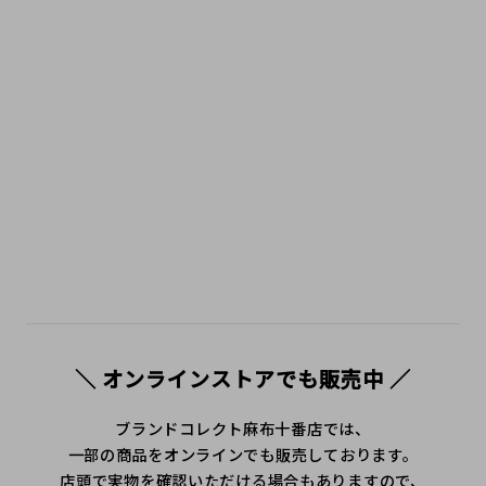
#グッチコーデ #グッチ購入品 #ハイブランド #ラグジュア
リーファッション #ブランド好き #大人コーデ #ご褒美アイ
テム #憧れブランド #免税ショッピング #日本で買えるブラ
ンド #TokyoLuxuryShopping #JapanLuxuryStyle #ブラ
ンド紹介 #ハイブランドブログ #購入レビュー #人気ブラン
ド #トレンドアイテム #麻布十番 #広尾 #港区 #白金 #六本
木 #三田 #中古 #secondhandshop #ニ手 #二手名牌
＼ オンラインストアでも販売中 ／
ブランドコレクト麻布十番店では、
一部の商品をオンラインでも販売しております。
店頭で実物を確認いただける場合もありますので、