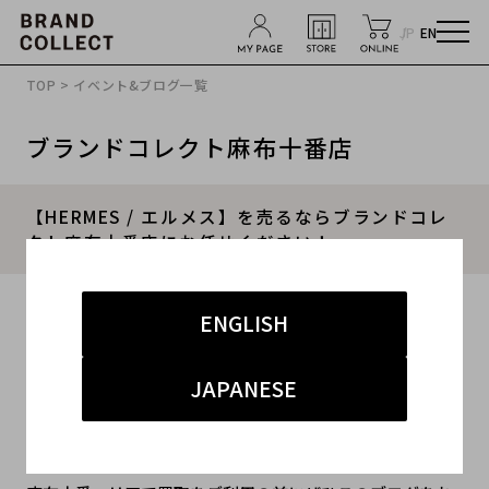
JP
EN
TOP
>
イベント&ブログ一覧
ブランドコレクト麻布十番店
【HERMES / エルメス】を売るならブランドコレ
クト麻布十番店にお任せください！
2026.05.02
ENGLISH
#HERMES
#エルメス
#麻布十番 買取
JAPANESE
#麻布十番 ハイブランド
#バーキン