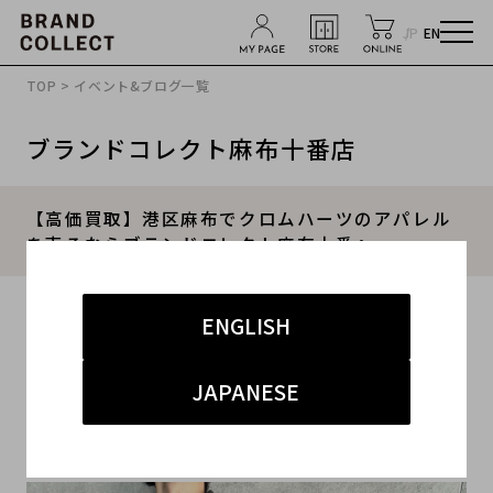
JP
EN
TOP
>
イベント&ブログ一覧
ブランドコレクト麻布十番店
【高価買取】港区麻布でクロムハーツのアパレル
を売るならブランドコレクト麻布十番へ
2023.05.16
ENGLISH
#クロムハーツ
#麻布十番店
#買取
JAPANESE
#麻布十番 ストリート