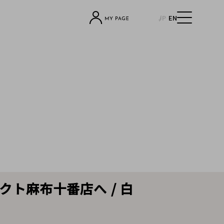
JP
EN
クト麻布十番店へ / 白