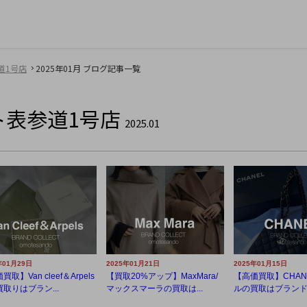
道1号店
2025年01月 ブログ記事一覧
ト表参道1号店
2025.01
年01月29日
2025年01月21日
2025年01月15日
取】Van cleef＆Arpels
【買取20%アップ】MaxMara/
【高価買取】CHAN
取りはブラン...
マックスマーラの買取は...
ルの買取はブランドコ