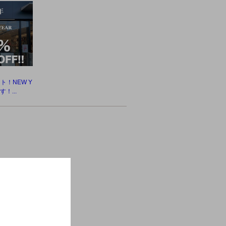
！NEW Y
す！...