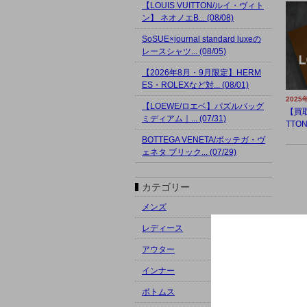
【LOUIS VUITTON/ルイ・ヴィト
ン】 ネオノエB... (08/08)
SoSUE×journal standard luxeの
レースシャツ... (08/05)
【2026年8月・9月限定】HERM
ES・ROLEXなど対... (08/01)
2025
【LOEWE/ロエベ】パズルバッグ
【買取
ミディアム｜... (07/31)
TTO
BOTTEGA VENETA/ボッテガ・ヴ
ェネタ ブリック... (07/29)
カテゴリー
メンズ
レディース
アウター
インナー
ボトムス