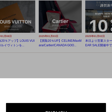
年01月08日
2025年01月03日
2025年01月02日
20％アップ】LOUIS VUI
【買取20％UP】CELINE/MaxM
本日より営業スタート
N/ルイヴィトンを...
ara/Cartier/CANADA GOO...
EAR SALE開催中で