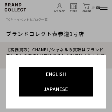
JP
EN
TOP
>
イベント&ブログ一覧
ブランドコレクト表参道1号店
【高価買取】CHANEL/シャネルの買取はブランド
コレクト表参道1号店にお任せください！新入荷ア
イテムのご紹介です！
ENGLISH
2025.01.15
#CHANEL
#シャネル
#ハイブランド
JAPANESE
#表参道1号店 バッグ
#シャネル買取キャンペーン