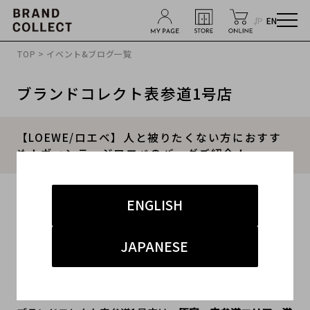
JP
EN
TOP
>
イベント&ブログ一覧
ブランドコレクト表参道1号店
【LOEWE/ロエベ】人と被りたくない方におすす
め！ヴィンテージロエベのバッグご紹介！
2026.02.08
ENGLISH
#LOEWE
#ロエベ
#表参道 買取
JAPANESE
#ハイブランド 買取
#ブランド買取