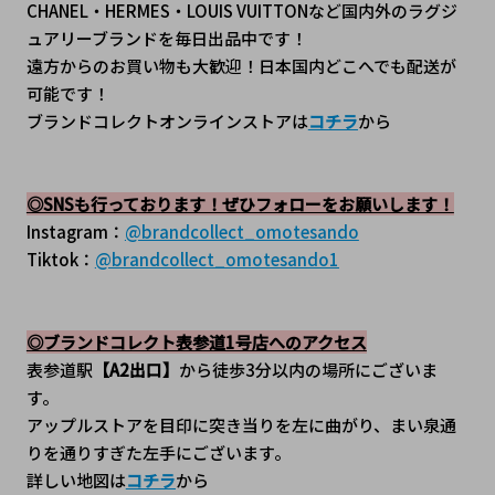
CHANEL・HERMES・LOUIS VUITTONなど国内外のラグジ
ュアリーブランドを毎日出品中です！
遠方からのお買い物も大歓迎！日本国内どこへでも配送が
可能です！
ブランドコレクトオンラインストアは
コチラ
から
◎SNSも行っております！ぜひフォローをお願いします！
Instagram：
@brandcollect_omotesando
Tiktok：
@brandcollect_omotesando1
◎ブランドコレクト表参道1号店へのアクセス
表参道駅
【A2出口】
から徒歩3分以内の場所にございま
す。
アップルストアを目印に突き当りを左に曲がり、まい泉通
りを通りすぎた左手にございます。
詳しい地図は
コチラ
から