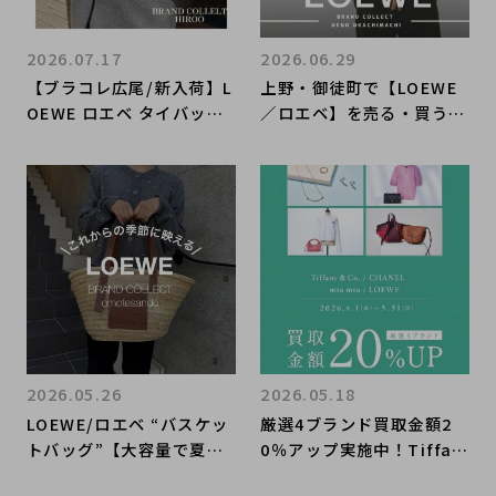
2026.07.17
2026.06.29
【ブラコレ広尾/新入荷】L
上野・御徒町で【LOEWE
OEWE ロエベ タイバック
／ロエベ】を売る・買うな
テーラードジャケット が
らブランドコレクト上野御
入荷しました
徒町店｜Medium Basket
Bag／バスケットバッグ
ミディアム入荷｜Buy & S
ell Luxury in Ueno Tok
yo｜Tax-Free Availabl
e
2026.05.26
2026.05.18
LOEWE/ロエベ “バスケッ
厳選4ブランド買取金額2
トバッグ”【大容量で夏の
0％アップ実施中！Tiffan
お出かけにも活躍】
y・CHANEL・miu miu・