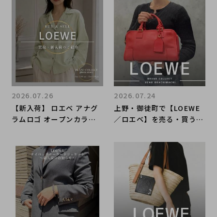
にお任せください！
2026.07.26
2026.07.24
【新入荷】 ロエベ アナグ
上野・御徒町で【LOEWE
ラムロゴ オープンカラー
／ロエベ】を売る・買うな
シャツ
らブランドコレクト上野御
徒町店｜アマソナ28／Am
azona 28入荷｜Buy & S
ell Luxury in Ueno Tok
yo｜Tax-Free Availabl
e