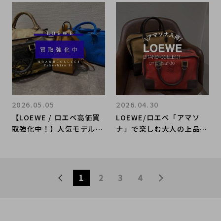
LOEWEを売るならブラン
ドコレクト麻布十番店にお
任せください！
2026.05.05
2026.04.30
【LOEWE / ロエベ高価買
LOEWE/ロエべ「アマソ
取強化中！】人気モデル需
ナ」で楽しむ大人の上品ス
要拡大で相場上昇中！ロエ
タイル
ベを徹底解説！ブランドコ
レクト原宿竹下通り店
1
2
3
4