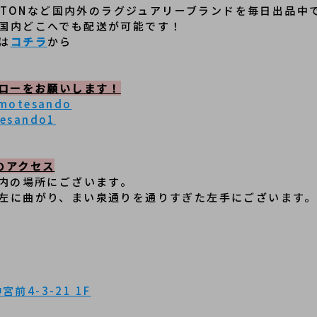
 VUITTONなど国内外のラグジュアリーブランドを毎日出品中
国内どこへでも配送が可能です！
は
コチラ
から
ォローをお願いします！
omotesando
tesando1
のアクセス
以内の場所にございます。
左に曲がり、まい泉通りを通りすぎた左手にございます。
前4-3-21 1F