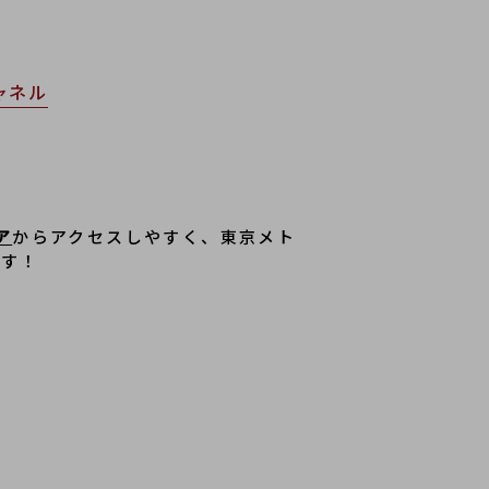
ャネル
ア
からアクセスしやすく、東京メト
ます！