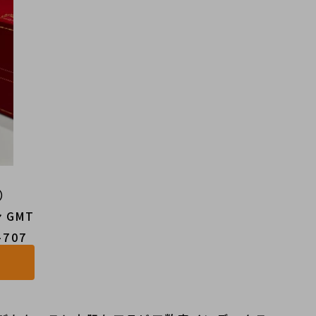
エ）
 GMT
707