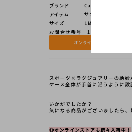
ブランド   Cartier（カルティ
アイテム   サントスガルベ LM Re
サイズ    LM
お問合せ番号 1020008384253-
オンラインストアで見る
スポーツ×ラグジュアリーの絶妙
ケース全体が手首に沿うように設
いかがでしたか？
気になる商品がございましたら、
◎オンラインストアも続々入荷中！