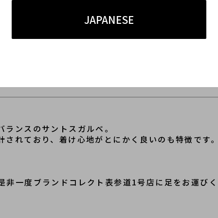
エ）
JAPANESE
f.W20041C4/ヴィンテージウォッチ/腕時計/時計
707
バランスのサントスガルベ。
計されており、着け心地がとにかく良いのも特徴です
是非一度ブランドコレクト表参道1号店に足をお運び