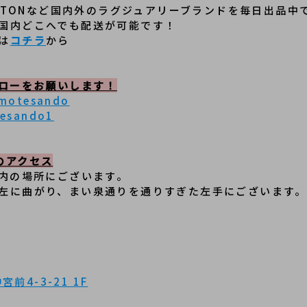
 VUITTONなど国内外のラグジュアリーブランドを毎日出品中
国内どこへでも配送が可能です！
は
コチラ
から
ォローをお願いします！
omotesando
tesando1
のアクセス
以内の場所にございます。
左に曲がり、まい泉通りを通りすぎた左手にございます。
前4-3-21 1F