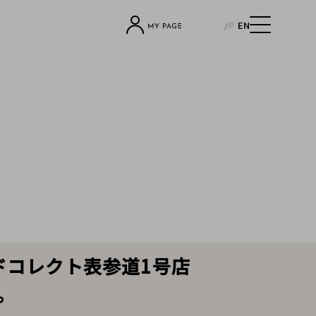
JP
EN
ドコレクト表参道1号店
。