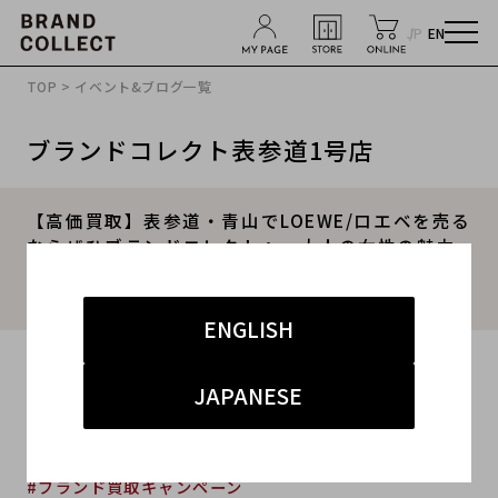
JP
EN
TOP
>
イベント&ブログ一覧
ブランドコレクト表参道1号店
【高価買取】表参道・青山でLOEWE/ロエベを売る
ならぜひブランドコレクトへ。大人の女性の魅力
を引き立てるLOEWEのアイコンバッグのご紹介で
す。
ENGLISH
2024.07.10
JAPANESE
#ロエベ
#表参道1号店
#買取
#表参道1号店 ハイブランド
#ブランド買取キャンペーン