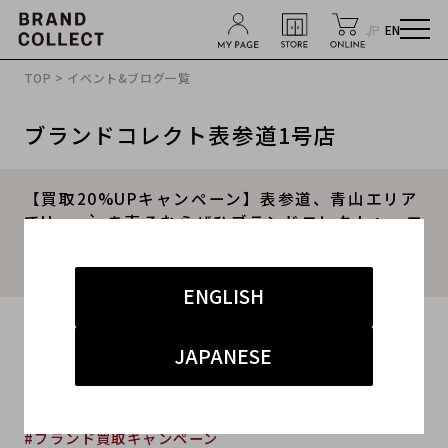
JP
EN
TOP
>
イベント&ブログ一覧
ブランドコレクト表参道1号店
【買取20%UPキャンペーン】表参道、青山エリア
でHermèsを売るならぜひブランドコレクトへ。エ
ルメスの大人気バッグ「ピコタン」のご紹介で
す。
ENGLISH
2024.02.13
JAPANESE
#エルメス
#表参道1号店
#買取
#表参道1号店 ハイブランド
#ブランド買取キャンペーン