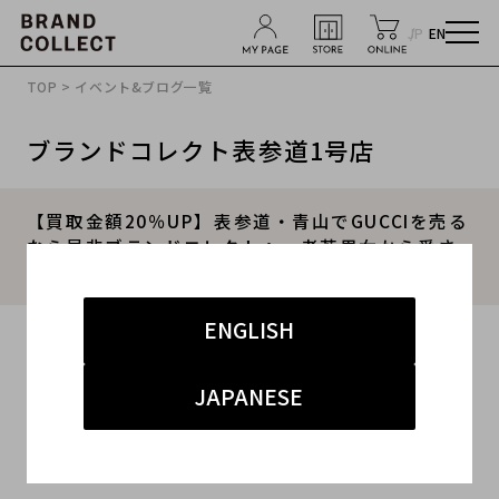
JP
EN
TOP
>
イベント&ブログ一覧
ブランドコレクト表参道1号店
【買取金額20％UP】表参道・青山でGUCCIを売る
なら是非ブランドコレクトへ。老若男女から愛さ
れる老舗ブランド、グッチの魅力とは。
ENGLISH
2023.08.30
#グッチ
#表参道1号店
#買取
JAPANESE
#表参道1号店 ハイブランド
#ブランド買取キャンペーン