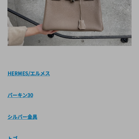
HERMES/エルメス
バーキン30
シルバー金具
トゴ