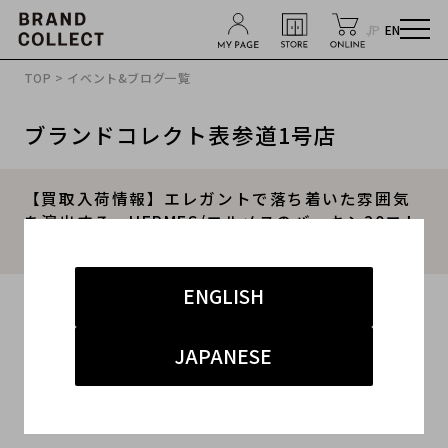
JP
EN
TOP
>
イベント&ブログ一覧
ブランドコレクト表参道1号店
【買取入荷情報】エレガントで落ち着いた雰囲気
を演出する、HERMES/エルメスのバーキン30エト
ゥープをご紹介致します。
ENGLISH
2022.03.22
#エルメス
#表参道1号店
#新入荷
JAPANESE
#表参道1号店 ハイブランド
#ブランド買取キャンペーン