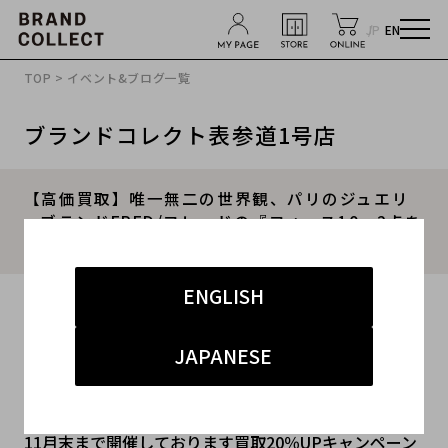
JP
EN
TOP
>
イベント&ブログ一覧
ブランドコレクト表参道1号店
【高価買取】唯一無二の世界観、パリのジュエリ
ーブランドFRED/フレッドの『フォース10』2点を
お買取させて頂きました。
ENGLISH
2021.10.20
#フレッド
#表参道1号店
#新入荷
JAPANESE
#表参道1号店 ジュエリー
11月末まで開催しております買取20％UPキャンペーン