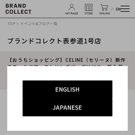
JP
EN
TOP
>
イベント&ブログ一覧
ブランドコレクト表参道1号店
【おうちショッピング】CELINE（セリーヌ）新作
スモールドローストリングバッグはじめ、新入荷
ブランドバッグのご紹介【ブランドコレクト表参
道店】
ENGLISH
2020.04.19
JAPANESE
#セリーヌ
#シャネル
#バッグ
#セリーヌ 買取 表参道
#オンラインショップ