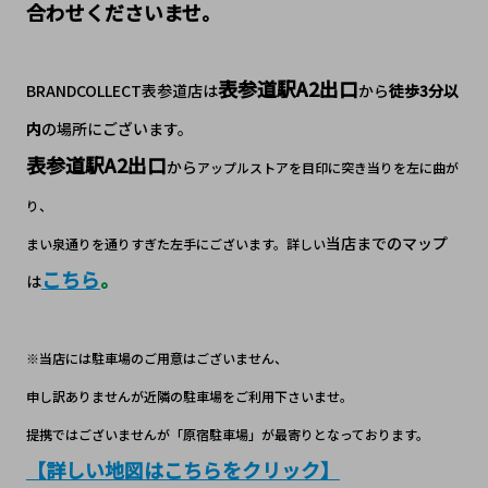
合わせくださいませ。
表参道駅A2
出口
BRANDCOLLECT表参道店は
から
徒歩3分以
内
の場所にございます。
表参道駅A2出口
から
アップルストアを目印に突き当りを左に曲が
り、
当店までのマップ
まい泉通りを通りすぎた左手にございます。詳しい
こちら
。
は
※当店には駐車場のご用意はございません、
申し訳ありませんが近隣の駐車場をご利用下さいませ。
提携ではございませんが「原宿駐車場」が最寄りとなっております。
【詳しい地図はこちらをクリック】