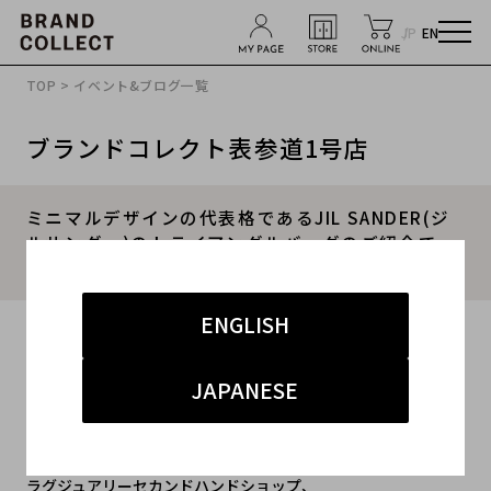
JP
EN
TOP
>
イベント&ブログ一覧
ブランドコレクト表参道1号店
ミニマルデザインの代表格であるJIL SANDER(ジ
ルサンダー)のトライアングルバッグのご紹介で
す。【ブランドコレクト表参道店】
ENGLISH
2019.12.19
#ジルサンダー
#JIL SANDER
#バッグ
JAPANESE
#ジルサンダー 買取 表参道
#キャリア
ラグジュアリーセカンドハンドショップ、