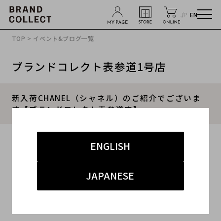
JP
EN
TOP
>
イベント&ブログ一覧
ブランドコレクト表参道1号店
新入荷CHANEL（シャネル）のご紹介でございま
す【ブランドコレクト表参道店】
2019.12.05
ENGLISH
#シャネル
#CHANEL
#バッグ
JAPANESE
#シャネル 買取 表参道
#ヴィンテージ
ラグジュアリーセカンドハンドショップ、