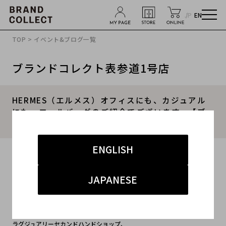
JP
EN
TOP
>
イベント&ブログ一覧
ブランドコレクト表参道1号店
HERMES（エルメス）オフィスにも、カジュアル
にも。エールバッグのご紹介でございます。【ブ
ランドコレクト表参道店】
ENGLISH
2019.11.07
#エルメス
#HERMES
#バッグ
JAPANESE
#エルメス 買取 表参道
#キャリア
ラグジュアリーセカンドハンドショップ、