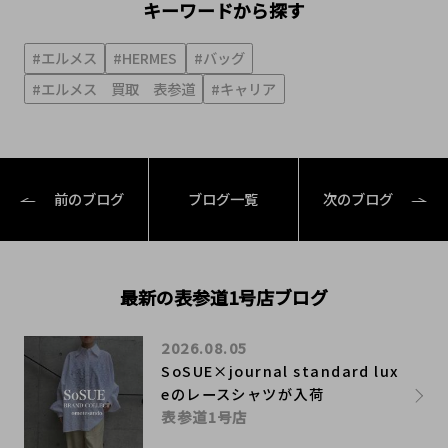
キーワードから探す
#エルメス
#HERMES
#バッグ
#エルメス 買取 表参道
#キャリア
前のブログ
ブログ一覧
次のブログ
最新の表参道1号店ブログ
2026.08.05
SoSUE×journal standard lux
eのレースシャツが入荷
表参道1号店