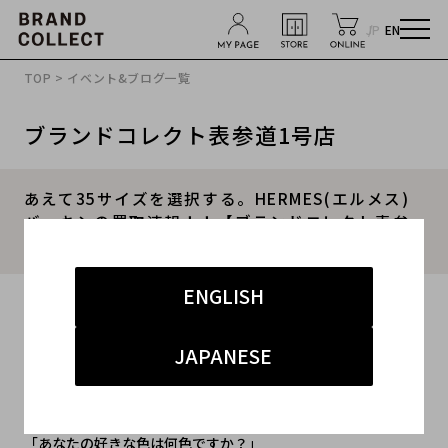
JP
EN
TOP
>
イベント&ブログ一覧
ブランドコレクト表参道1号店
あえて35サイズを選択する。HERMES(エルメス)
バーキンの買取速報！！【ブランドコレクト表参
道店】
ENGLISH
2020.06.03
#HERMES
#エルメス
#エルメス 買取 表参道
JAPANESE
#バッグ
#ラグジュアリー
「あなたの好きな色は何色ですか？」