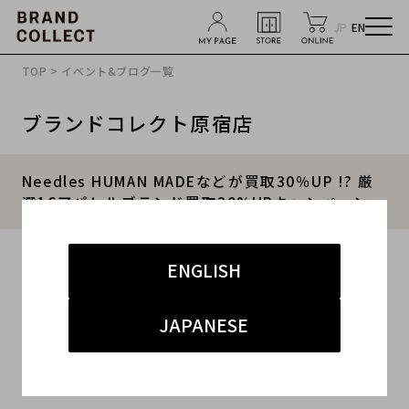
JP
EN
TOP
>
イベント&ブログ一覧
ブランドコレクト原宿店
Needles HUMAN MADEなどが買取30％UP !? 厳
選16アパレルブランド買取30%UPキャンペーン。
2022.07.31
ENGLISH
#ニードルズ
#原宿店
#買取
#原宿 ストリート
JAPANESE
#ブランド古着買取キャンペーン
有難い事に前回からご好評
を
いただいておりま