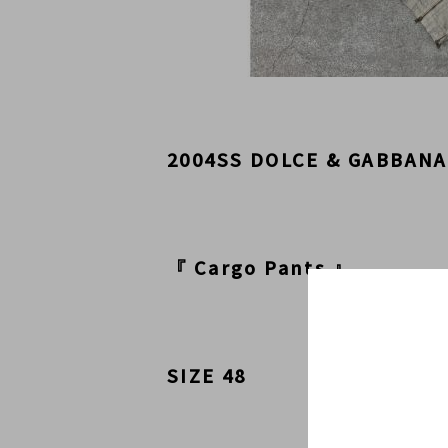
2004SS DOLCE & GABBANA
『 Cargo Pants 』
SIZE 48