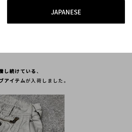
JAPANESE
騰し続けている
、
イブアイテム
が入荷しました。