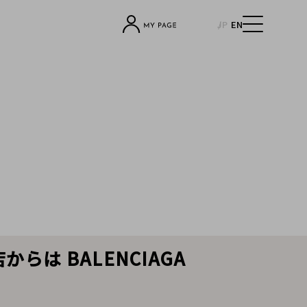
JP
EN
らは BALENCIAGA