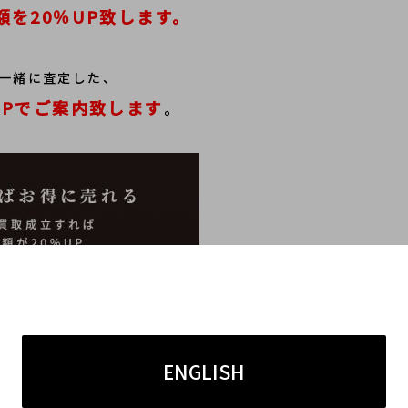
を20％UP致します。
一緒に査定した、
UPでご案内致します
。
ENGLISH