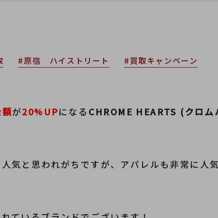
取
#原宿 ハイストリート
#買取キャンペーン
金額
が
20%UP
になる
CHROME HEARTS (クロ
が人気と思われがちですが、
アパレルも非常に人
入れているブランドでございます！