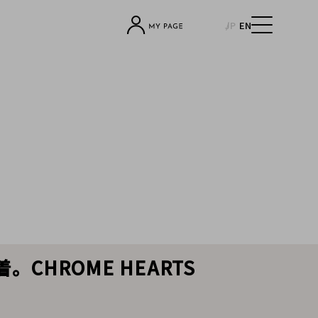
JP
EN
HROME HEARTS