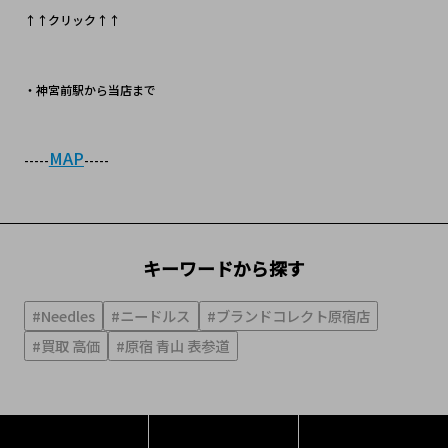
↑↑クリック↑↑
・神宮前駅から当店まで
MAP
-----
-----
キーワードから探す
#Needles
#ニードルス
#ブランドコレクト原宿店
#買取 高価
#原宿 青山 表参道