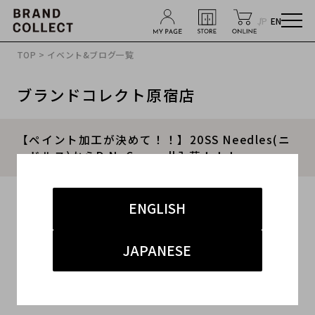
JP
EN
TOP
>
イベント&ブログ一覧
ブランドコレクト原宿店
【ペイント加工が決めて！！】20SS Needles(ニ
ードルス)からD.N. Coverall入荷！！！
2020.12.05
ENGLISH
#Needles
#ニードルス
#ブランドコレクト原宿店
JAPANESE
#買取 高価
#原宿 青山 表参道
こんにちは!