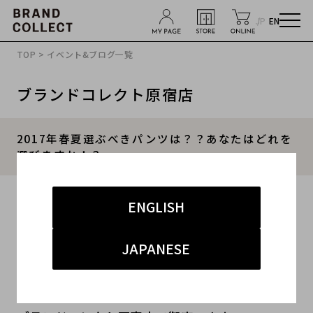
JP
EN
TOP
>
イベント&ブログ一覧
ブランドコレクト原宿店
2017年春夏選ぶべきパンツは？？あなたはどれを
選びますか！？
2017.05.11
ENGLISH
#メンズ
#ボトムス
#17SS
#トレンド
#流行
JAPANESE
原宿,裏原,表参道,キャットストリートエリアのブ
ランド古着買取販売専門店！