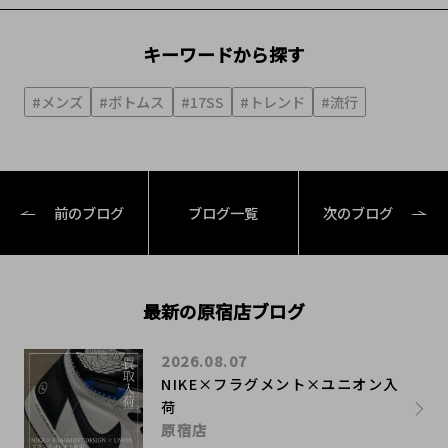
キーワードから探す
#メンズ
#ボトムス
#17SS
#トレンド
#流行
前のブログ
ブログ一覧
次のブログ
最新の原宿店ブログ
2026.08.07
NIKE×フラグメント×ユニオン入
荷
原宿店