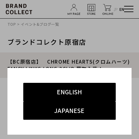
JP
EN
TOP
>
イベント&ブログ一覧
ブランドコレクト原宿店
【BC原宿店】 CHROME HEARTS(クロムハーツ)
FANCY LINKS LONG 2CLIP 買取入荷！
2016.06.24
ENGLISH
#CHROME HEARTS
#クロムハーツ
JAPANESE
#ブランドコレクト原宿店
#古着
#買取
こんにちは！