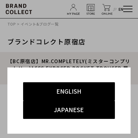
JP
EN
TOP
>
イベント&ブログ一覧
ブランドコレクト原宿店
【BC原宿店】MR.COMPLETELY(ミスターコンプリ
ートリー)16SS EXPOSED POCKET TROUSER 買
取入荷！！
ENGLISH
2016.06.23
#メンズ
#ボトムス
#ミスターコンプリートリー
JAPANESE
#原宿店