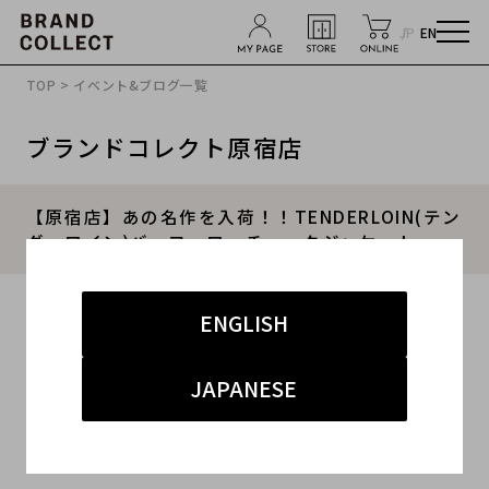
JP
EN
TOP
>
イベント&ブログ一覧
ブランドコレクト原宿店
【原宿店】あの名作を入荷！！TENDERLOIN(テン
ダーロイン)バッファローチェックジャケット
2015.12.06
ENGLISH
#TENDERLOIN
#テンダーロイン
#T-BUFFALO
JAPANESE
#原宿店
#バッファロー
こんにちは！