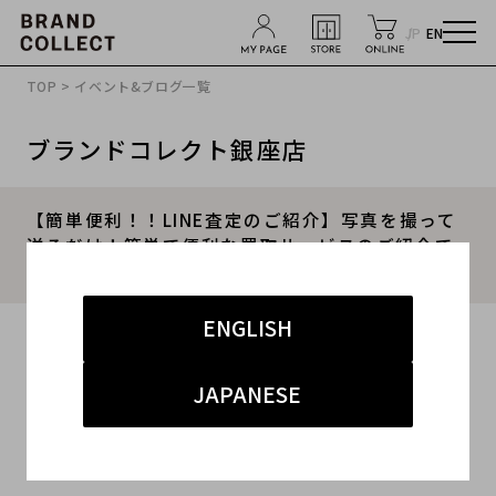
JP
EN
TOP
>
イベント&ブログ一覧
ブランドコレクト銀座店
【簡単便利！！LINE査定のご紹介】写真を撮って
送るだけ！簡単で便利な買取サービスのご紹介で
す。
ENGLISH
2025.09.27
#LINE査定
#銀座店
#買取
#銀座 ハイブランド
JAPANESE
#高価買取