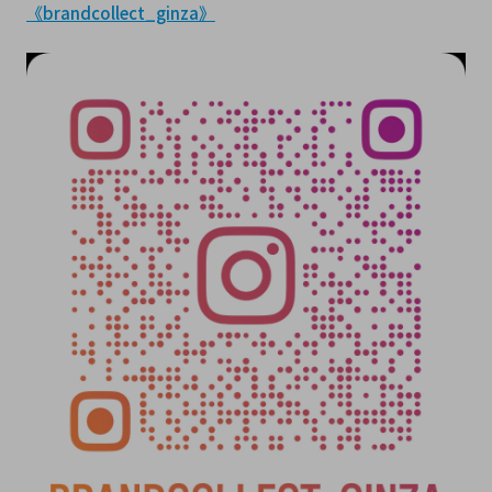
《brandcollect_ginza》