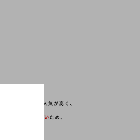
客様方から非常に人気が高く、
ルをお求めの方も多い
ため、