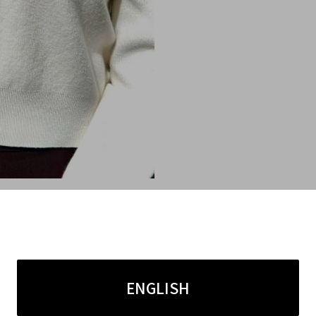
する
アルハンブラ
は、
かる高いデザイン性
により、国内外問わず、幅広い層のお
る
モデルとなります。
お客様のご利用も多く、このような
人気デザインのモデ
せていただきます！
ENGLISH