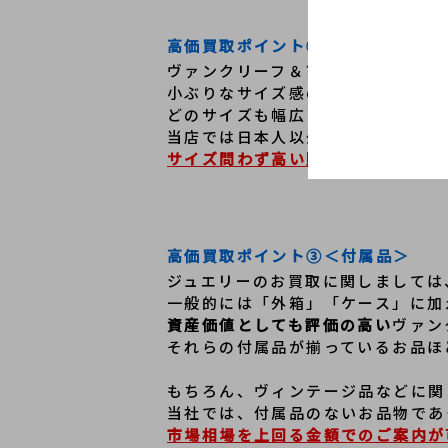
高価買取ポイント②
＜サイズ＞
ヴァンクリーフ＆アーペルには、今
小ぶりなサイズ感の「ヴィンテージ
どのサイズも幅広い層のお客様から
当店では日本人以外にもヨーロッパ
サイズ問わず高い販売力があるため
高価買取ポイント③
＜付属品＞
ジュエリーのお買取に関しましては
一般的には「外箱」「ケース」に加
資産価値としても評価の高い
ヴァン
それらの付属品が揃っているお品ほ
もちろん、ヴィンテージ品などに関
当社では、付属品のないお品物であ
市場相場を上回る金額でのご案内が