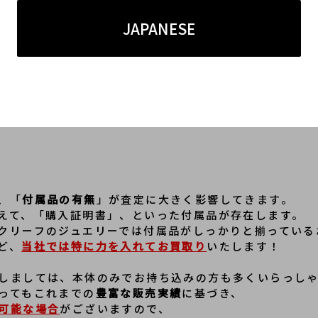
JAPANESE
回ご紹介させていただいた「マジック」のほか、
」、「スウィート」、「ピュア」といった
多種多様なサ
非常に人気が高いものになっております。
のお客様やアメリカのお客様など
多くの国々のお客様に
、
その分お客様に
ご納得いただける金額をご提示できま
、「
付属品の有無
」が査定に大きく影響してきます。
えて、「購入証明書」、といった付属品が存在します。
クリーフのジュエリーでは付属品がしっかりと揃っている
ど、
当社では特に力を入れてお買取り
いたします！
しましては、本体のみでお持ち込みの方も多くいらっし
ってもこれまでの
豊富な販売実績
に基づき、
可能な場合
がございますので、