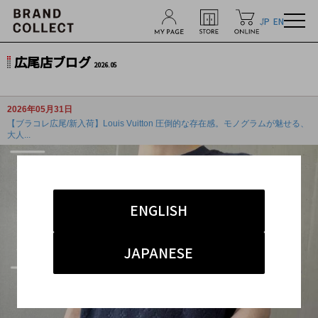
JP
EN
広尾店ブログ
2026.05
2026年05月31日
【ブラコレ広尾/新入荷】Louis Vuitton 圧倒的な存在感。モノグラムが魅せる、
大人...
ENGLISH
JAPANESE