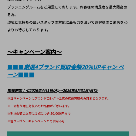
プランニングルームをご用意しております。お客様の満足度を最大限高め
る為、
環境と気持ちの良いスタッフの対応に最も力を注いでお客様のご来店を心
よりお待ちしております。
～キャンペーン案内～
■■■
厳選4ブランド買取金額20％UPキャン ペ
ーン
■■■
開催期間：≪2026年4月1日(水)～2026年5月31日(日)≫
※当キャンペーンはブランドコレクト全店の店頭買取のみ対象となります。
※一部割り増し対象外のお品物がございます。
※割増金額の上限は 1 点につき 50,000 円まで
※他クーポン、キャンペーンとの併用不可