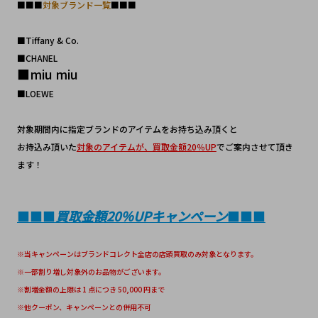
■■■
対象ブランド一覧
■■■
■Tiffany & Co.
■CHANEL
■miu miu
■LOEWE
対象期間内に指定ブランドのアイテムをお持ち込み頂くと
お持込み頂いた
対象のアイテムが、買取金額20％UP
でご案内させて頂き
ます！
■■■
買取金額20％UPキャンペーン
■■■
※当キャンペーンはブランドコレクト全店の店頭買取のみ対象となります。
※一部割り増し対象外のお品物がございます。
※割増金額の上限は 1 点につき 50,000 円まで
※他クーポン、キャンペーンとの併用不可