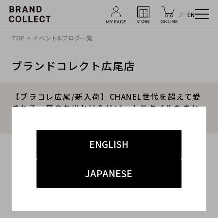
JP
EN
TOP
>
イベント&ブログ一覧
ブランドコレクト広尾店
【ブラコレ広尾/新入荷】CHANEL世代を超えて愛
される、夏のお出かけ＆リゾートスタイルをまと
めてご紹介！！
ENGLISH
2026.05.12
#レディース
#シャネル
#バレッタ
JAPANESE
#広尾 ハイブランド
#バッグ