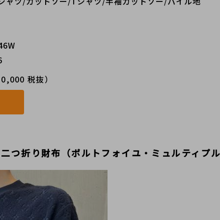
シャツ/カットソー/Tシャツ/半袖カットソー/パイル地
46W
6
0,000 税抜）
ム 二つ折り財布（ポルトフォイユ・ミュルティプ