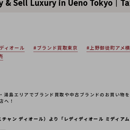
ll Luxury in Ueno Tokyo｜Tax-
ンディオール
#ブランド買取東京
#上野御徒町アメ
売
・湯島エリアでブランド買取や中古ブランドのお買い物
店へ！
（クリスチャン ディオール）より「レディディオール ミディ