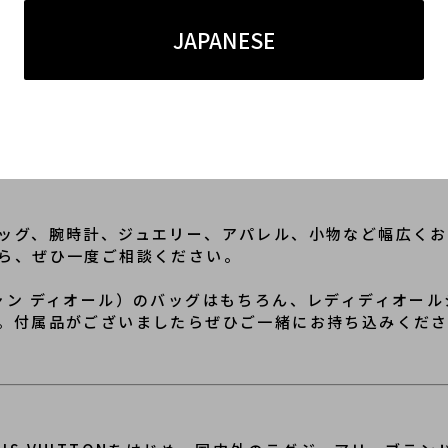
すさのバランスが取りやすく、お出かけやお食事、ショッ
JAPANESE
ズ感のため、普段使いから特別な日のコーディネートま
象を持ちながらも、季節を問わず活躍するバッグです。
はもちろん、カジュアルな装いに合わせることでコーディ
ッグ、腕時計、ジュエリー、アパレル、小物など幅広くお
ら、ぜひ一度ご相談ください。
クリスチャン ディオール）のバッグはもちろん、レディディオ
。付属品がございましたらぜひご一緒にお持ち込みくだ