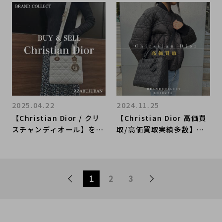
店なら納得の高価買取！】
ブランドコレクト渋谷店
へ 新宿/目黒/代々木/恵
比寿/代官山などでご売却
を検討中の方にお勧めで
す！
2025.04.22
2024.11.25
【Christian Dior / クリ
【Christian Dior 高価買
スチャンディオール】を売
取/高価買取実績多数】ク
るならブランドコレクト麻
リスチャン ディオールの
布十番店にお任せくださ
高額査定なら ブランドコ
い！
レクト渋谷店へ 新宿/目
黒/代々木/恵比寿/代官山
1
2
3
などでご売却を検討中の方
にお勧めです！