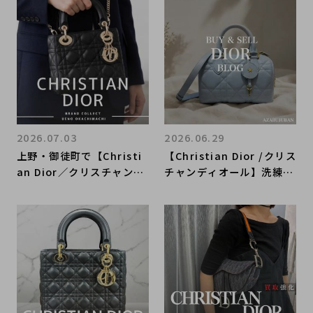
o Orchard Long Wallet
徒町店｜Book Tote Medi
／カナージュ カロ オーチ
ium／ブックトートミディ
ャード ロングウォレット
アム入荷｜Buy & Sell Lu
入荷｜Buy & Sell Luxury
xury in Ueno Tokyo｜T
in Ueno Tokyo｜Tax-Fr
ax-Free Available
ee Available
2026.07.03
2026.06.29
上野・御徒町で【Christi
【Christian Dior /クリス
an Dior／クリスチャンデ
チャンディオール】洗練さ
ィオール】を売る・買うな
れたデザインが魅力のChri
らブランドコレクト上野御
stian Dior｜購入も買取
徒町店｜Lady Dior Bag
もブランドコレクト麻布十
／レディ ディオール バッ
番店にお任せください！
グ入荷｜Buy & Sell Luxu
ry in Ueno Tokyo｜Tax
-Free Available