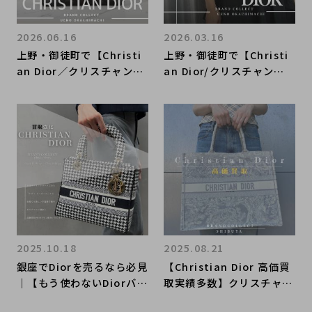
2026.06.16
2026.03.16
上野・御徒町で【Christi
上野・御徒町で【Christi
an Dior／クリスチャンデ
an Dior/クリスチャンデ
ィオール】を売る・買うな
ィオール】を売る・買うな
らブランドコレクト上野御
らブランドコレクト上野御
徒町店｜Lady Dior Medi
徒町店へ！
um Bag／レディ ディオ
ール ミディアムバッグ入
荷｜Buy & Sell Luxury i
n Ueno Tokyo｜Tax-Fr
ee Available
2025.10.18
2025.08.21
銀座でDiorを売るなら必見
【Christian Dior 高価買
｜【もう使わないDiorバッ
取実績多数】クリスチャン
グ、ブランドコレクト銀座
ディオールの高額査定なら