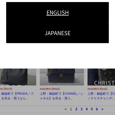
ENGLISH
JAPANESE
年07月16日
2026年07月13日
2026年07月13日
御徒町で【BOTTEGA VE
上野・御徒町で【CHROME HE
上野・御徒町で【GO
A／ボッテガ・ヴェ...
ARTS／クロムハーツ】を...
ヤール】を売る・買う
年07月07日
2026年07月06日
2026年07月03日
・御徒町で【PRADA／プ
上野・御徒町で【CHANEL／シ
上野・御徒町で【Chris
を売る・買うなら...
ャネル】を売る・買う...
／クリスチャンデ...
<
1
2
3
4
5
6
>