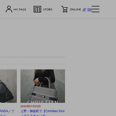
JP
EN
2026年07月29日
RADA／プ
上野・御徒町で【Christian Dior
ら...
／クリスチャンデ...