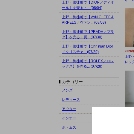
上野・御徒町で【DIOR／ディオ
ール】を売る・... (08/04)
上野・御徒町で【VAN CLEEF &
ARPELS／ヴァン... (08/03)
上野・御徒町で【PRADA／プラ
ダ】を売る・買... (07/30)
上野・御徒町で【Christian Dior
2026
／クリスチャ... (07/29)
上野
上野・御徒町で【ROLEX／ロレ
レック
ックス】を売る... (07/28)
カテゴリー
メンズ
レディース
アウター
2026
インナー
上野
チ】を
ボトムス