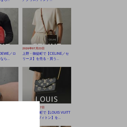
2026年07月23日
OEWE／ロ
上野・御徒町で【CELINE／セ
ら...
リーヌ】を売る・買う...
2026年07月17日
OLEX／ロ
上野・御徒町で【LOUIS VUITT
う...
ON／ルイヴィトン】を...