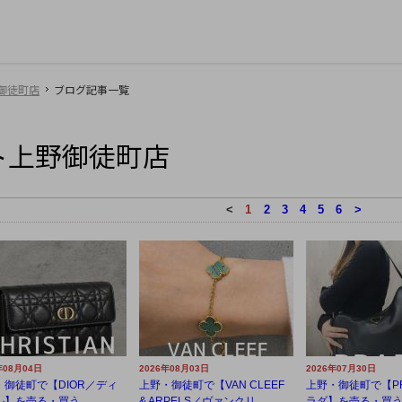
御徒町店
ブログ記事一覧
ト上野御徒町店
<
1
2
3
4
5
6
>
年08月04日
2026年08月03日
2026年07月30日
・御徒町で【DIOR／ディ
上野・御徒町で【VAN CLEEF
上野・御徒町で【P
】を売る・買う...
& ARPELS／ヴァンクリ...
ラダ】を売る・買うな