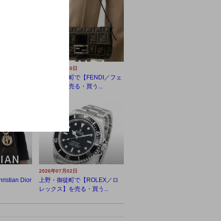
2026年07月10日
YARD／ゴ
上野・御徒町で【FENDI／フェ
...
ンディ】を売る・買う...
2026年07月02日
tian Dior
上野・御徒町で【ROLEX／ロ
レックス】を売る・買う...