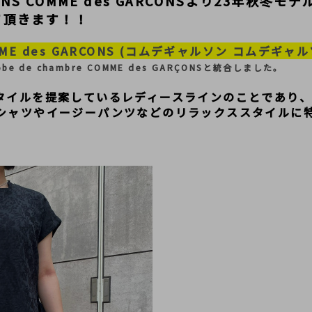
S COMME des GARCONS
より23年秋冬モデ
て頂きます！！
COMME des GARCONS (コムデギャルソン コムデギャ
e de chambre COMME des GARÇONSと統合しました。
タイルを提案しているレディースラインのことであり
シャツやイージーパンツなどのリラックススタイルに