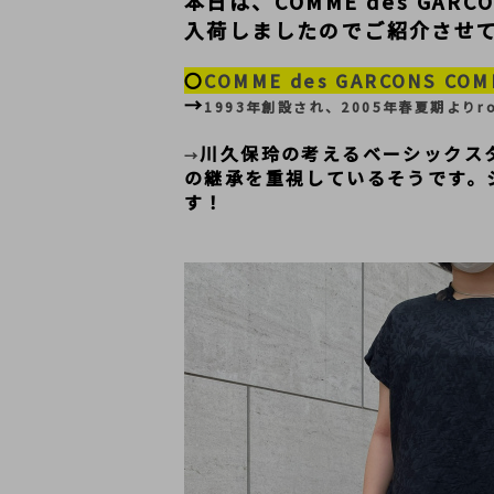
本日は、COMME des GARCON
入荷しましたのでご紹介させ
〇
COMME des GARCONS 
→
1993年創設され、2005年春夏期よりrob
川久保玲の考えるベーシックス
→
の継承を重視しているそうです。
す！