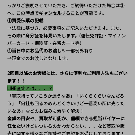
っかりご説明させていただき、ご納得いただけた場合は③
へ。
この時点で
キャンセル
することが可能
です。
③買受伝票の記載
→法律に基づき、必要事項をご記入いただきます。また、
その際に身分証を拝見いたします。(運転免許証・マイナン
バーカード・保険証・在留カード等）
④
当日中
にお品代のお渡し
※一部例外有り
→現金でのお渡しとなります。
2回目以降のお客様には、さらに便利なご利用方法もござい
ます！！
LINE査定とは、、、？
「買取持っていこうか迷うなあ」「いくらくらいなんだろ
う」「何社も回るのめんどくさいけど一番高い所に売りた
いなあ」などのお悩みも素早く解決！
金額の目安
や、
買取が可能か
、
信頼できる担当バイヤーに
任せたい
けどいついるのかわからない、、、など買取や販
売に関する様々なご相談やご要望をお受けしております！