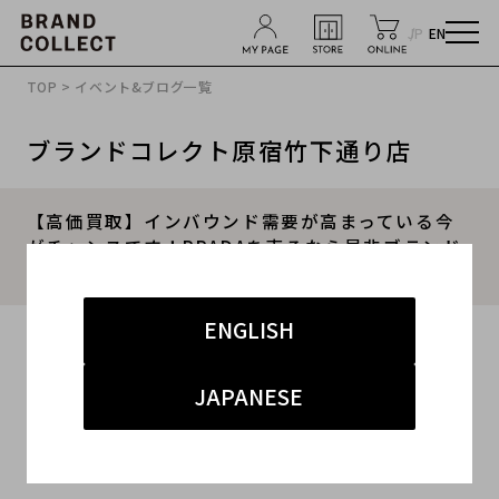
JP
EN
TOP
>
イベント&ブログ一覧
ブランドコレクト原宿竹下通り店
【高価買取】インバウンド需要が高まっている今
がチャンスです！PRADAを売るなら是非ブランド
コレクト竹下店へ。
ENGLISH
2024.04.29
#プラダ
#原宿竹下通り店
#買取
#竹下 インポート
JAPANESE
#ブランド古着買取キャンペーン