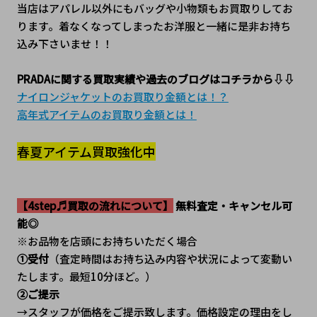
当店はアパレル以外にもバッグや小物類もお買取りしてお
ります。着なくなってしまったお洋服と一緒に是非お持ち
込み下さいませ！！
PRADAに関する買取実績や過去のブログはコチラから⇩⇩
ナイロンジャケットのお買取り金額とは！？
高年式アイテムのお買取り金額とは！
春夏アイテム買取強化中
【4step♬買取の流れについて】
 無料査定・キャンセル可
能◎
※お品物を店頭にお持ちいただく場合
①受付
（査定時間はお持ち込み内容や状況によって変動い
たします。最短10分ほど。）
②ご提示
→スタッフが価格をご提示致します。価格設定の理由をし