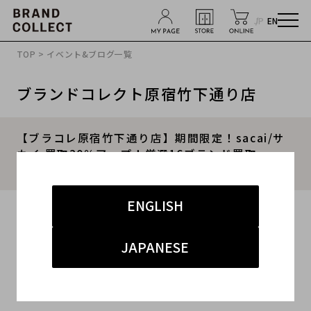
JP
EN
TOP
>
イベント&ブログ一覧
ブランドコレクト原宿竹下通り店
【ブラコレ原宿竹下通り店】期間限定！sacai/サ
カイ 買取30％アップ！厳選16ブランド買取
30%UPキャンペーン！
ENGLISH
2023.08.01
#サカイ
#原宿竹下通り
#買取
JAPANESE
#竹下 ドメスティック
#ブランド古着買取キャンぺーン