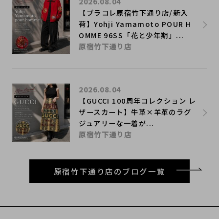
2026.08.04
【ブラコレ原宿竹下通り店/新入
荷】Yohji Yamamoto POUR H
OMME 96SS「花と少年期」...
原宿竹下通り店
2026.08.04
【GUCCI 100周年コレクション レ
ザースカート】牛革×羊革のラグ
ジュアリーな一着が...
原宿竹下通り店
原宿竹下通り店のブログ一覧