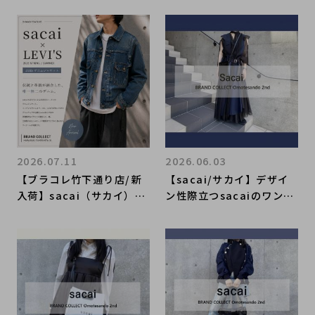
2026.07.11
2026.06.03
【ブラコレ竹下通り店/新
【sacai/サカイ】デザイ
入荷】sacai（サカイ）×
ン性際立つsacaiのワンピ
LEVI'S（リーバイス）25S
ースが新入荷！この夏おす
S デニムジャケットが入荷
すめのワンピースをご紹介
しました
します！