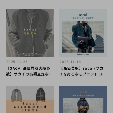
クト表参道2号店へ！国内
クト表参道2号店へ！アパ
レディースアパレルブラン
レル買取強化中！冬物のお
ド高価買取いたします！
洋服はお早めにご相談くだ
さい！
2025.11.25
2025.11.14
【SACAI 高価買取実績多
【高価買取】sacai/サカ
数】サカイの高額査定なら
イを売るならブランドコレ
ブランドコレクト渋谷店
クト表参道2号店へ！国内
へ 新宿/目黒/代々木/恵
レディースアパレルの高価
比寿/代官山などでご売却
買取に自信があります！冬
を検討中の方にお勧めで
モノは“今”お売りくださ
す！
い！