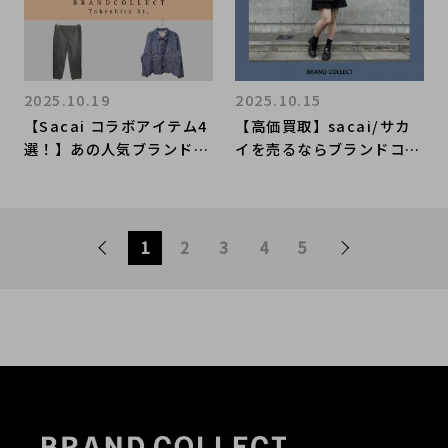
2025.10.19
2025.10.15
【Sacai コラボアイテム4
【高価買取】sacai/サカ
選！】あの人気ブランドと
イを売るならブランドコレ
の夢の共演?! ブランドコレ
クト表参道2号店へ！国内
クト原宿竹下通り店のオス
レディースアパレルブラン
スメアイテム4選をご紹
ド高価買取いたします！ア
介！
ウター類買取強化中！
1
2
3
4
5